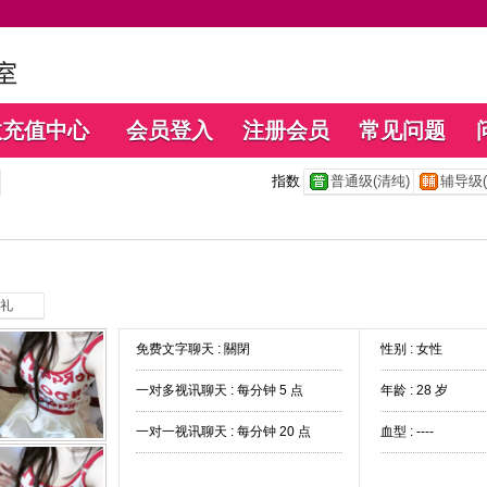
数充值中心
会员登入
注册会员
常见问题
指数
普通级(清纯)
辅导级(
礼
免费文字聊天 :
關閉
性别 : 女性
一对多视讯聊天 :
每分钟 5 点
年龄 : 28 岁
一对一视讯聊天 :
每分钟 20 点
血型 : ----