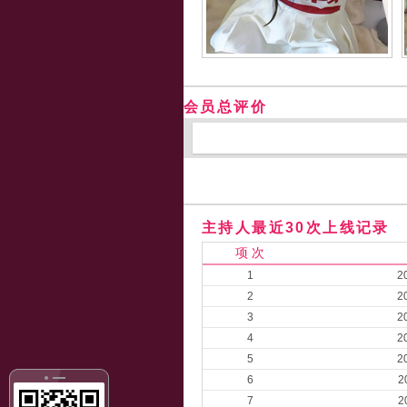
会员总评价
主持人最近30次上线记录
项 次
1
2
2
2
3
2
4
2
5
2
6
2
7
2