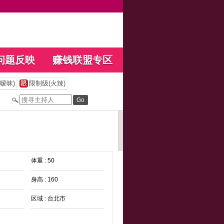
问题反映
赚钱联盟专区
暧昧)
限制级(火辣)
体重 : 50
身高 : 160
区域 : 台北市