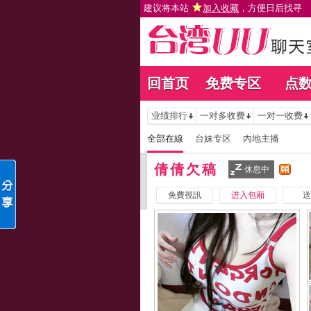
建议将本站
加入收藏
，方便日后找寻
回首页
免费专区
点
业绩排行
一对多收费
一对一收费
全部在線
台妹专区
內地主播
倩倩欠稿
休息中
免費視訊
进入包厢
送