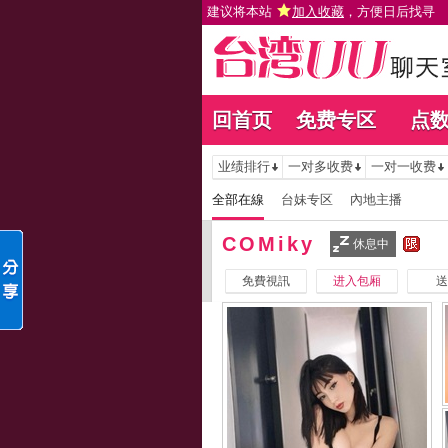
建议将本站
加入收藏
，方便日后找寻
回首页
免费专区
点
业绩排行
一对多收费
一对一收费
全部在線
台妹专区
內地主播
COMiky
休息中
免費視訊
进入包厢
送