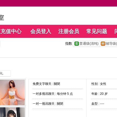
数充值中心
会员登入
注册会员
常见问题
指数
普通级(清纯)
辅导级(
礼
免费文字聊天 :
關閉
性别 : 女性
一对多视讯聊天 :
每分钟 5 点
年龄 : 20 岁
一对一视讯聊天 :
關閉
血型 : ----