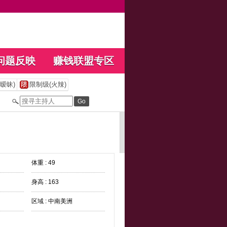
问题反映
赚钱联盟专区
暧昧)
限制级(火辣)
体重 : 49
身高 : 163
区域 : 中南美洲