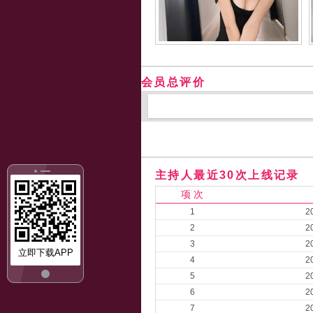
会员总评价
主持人最近30次上线记录
项 次
1
2
2
2
3
2
立即下载APP
4
2
5
2
6
2
7
2