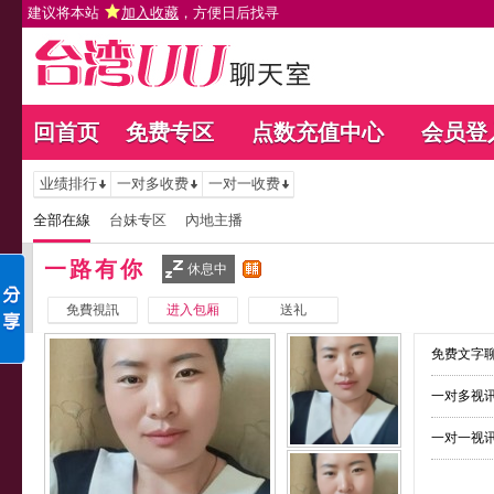
建议将本站
加入收藏
，方便日后找寻
回首页
免费专区
点数充值中心
会员登
业绩排行
一对多收费
一对一收费
全部在線
台妹专区
內地主播
一路有你
休息中
免費視訊
进入包厢
送礼
免费文字聊
一对多视讯
一对一视讯