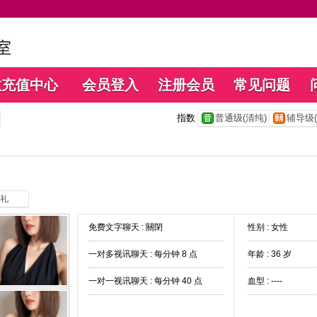
数充值中心
会员登入
注册会员
常见问题
指数
普通级(清纯)
辅导级(
礼
免费文字聊天 :
關閉
性别 : 女性
一对多视讯聊天 :
每分钟 8 点
年龄 : 36 岁
一对一视讯聊天 :
每分钟 40 点
血型 : ----