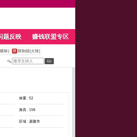
问题反映
赚钱联盟专区
暧昧)
限制级(火辣)
体重 : 52
身高 : 156
区域 : 基隆市