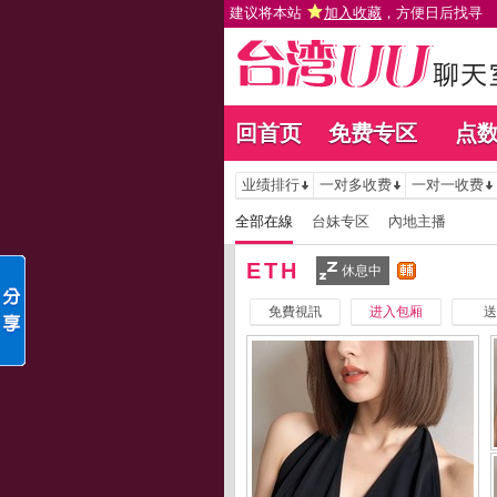
建议将本站
加入收藏
，方便日后找寻
回首页
免费专区
点
业绩排行
一对多收费
一对一收费
全部在線
台妹专区
內地主播
ETH
休息中
免費視訊
进入包厢
送