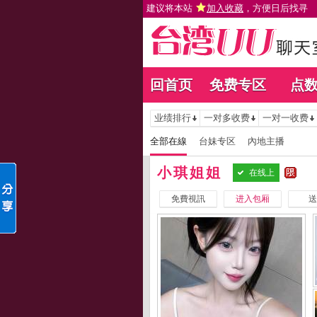
建议将本站
加入收藏
，方便日后找寻
回首页
免费专区
点
业绩排行
一对多收费
一对一收费
全部在線
台妹专区
內地主播
小琪姐姐
在线上
免費視訊
进入包厢
送