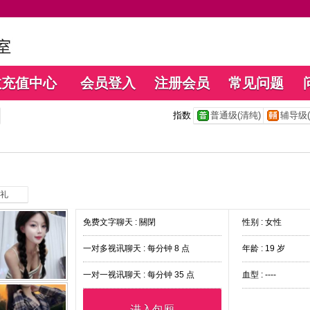
数充值中心
会员登入
注册会员
常见问题
指数
普通级(清纯)
辅导级(
礼
免费文字聊天 :
關閉
性别 : 女性
一对多视讯聊天 :
每分钟 8 点
年龄 : 19 岁
一对一视讯聊天 :
每分钟 35 点
血型 : ----
进入包厢