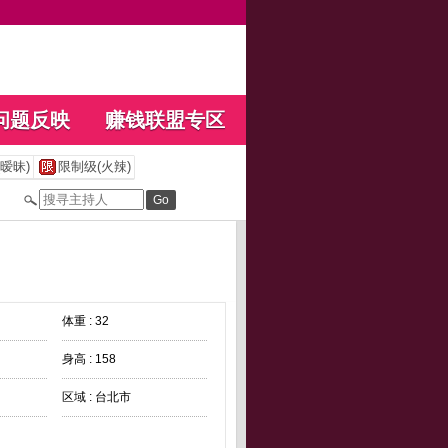
问题反映
赚钱联盟专区
暧昧)
限制级(火辣)
体重 : 32
身高 : 158
区域 : 台北市