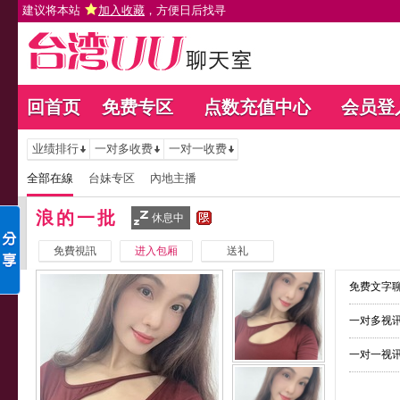
建议将本站
加入收藏
，方便日后找寻
回首页
免费专区
点数充值中心
会员登
业绩排行
一对多收费
一对一收费
全部在線
台妹专区
內地主播
浪的一批
休息中
免費視訊
进入包厢
送礼
免费文字聊
一对多视讯
一对一视讯