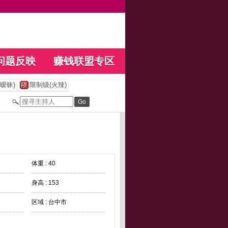
问题反映
赚钱联盟专区
暧昧)
限制级(火辣)
体重 : 40
身高 : 153
区域 : 台中市