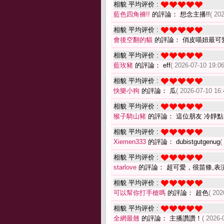
相貌 平均评价 :
藍色四角褲!!
的評論： 想念主播!!
( 20
相貌 平均评价 :
會後空翻的貓
的評論： 俏皮喵妞最可
相貌 平均评价 :
藍玫豬
的評論： eff
( 2026-07-10 19:06
相貌 平均评价 :
快樂小狗
的評論： 瓜
( 2026-07-10 16:
相貌 平均评价 :
猴子騎山豬
的評論： 這位朋友 冷靜
相貌 平均评价 :
Xiemen333
的評論： dubistgutgenug
(
相貌 平均评价 :
starlove
的評論： 超可愛，很苗條,表
相貌 平均评价 :
可以幫你打手槍嗎
的評論： 超色
( 202
相貌 平均评价 :
全網最翹
的評論： 主播讚讚！
( 2026-