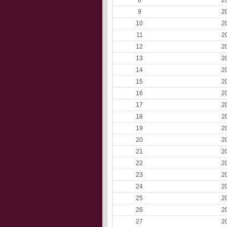
8
2
9
2
10
2
11
2
12
2
13
2
14
2
15
2
16
2
17
2
18
2
19
2
20
2
21
2
22
2
23
2
24
2
25
2
26
2
27
2