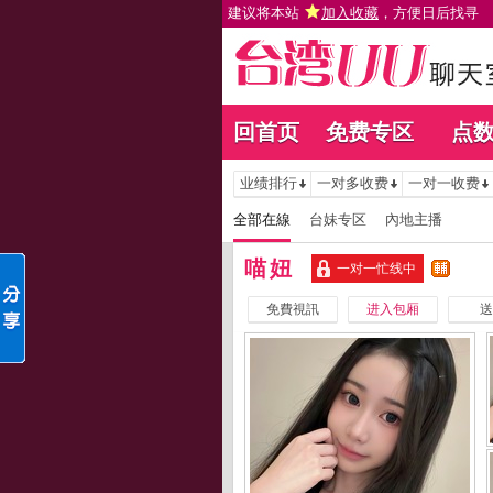
建议将本站
加入收藏
，方便日后找寻
回首页
免费专区
点
业绩排行
一对多收费
一对一收费
全部在線
台妹专区
內地主播
喵妞
一对一忙线中
免費視訊
进入包厢
送