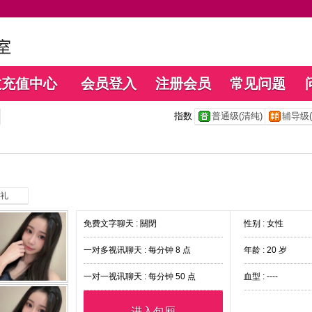
数充值中心
会员登入
注册会员
常见问题
指数
普通级(清纯)
辅导级(
礼
免费文字聊天 :
關閉
性别 : 女性
一对多视讯聊天 :
每分钟 8 点
年龄 : 20 岁
一对一视讯聊天 :
每分钟 50 点
血型 : ----
进入包厢