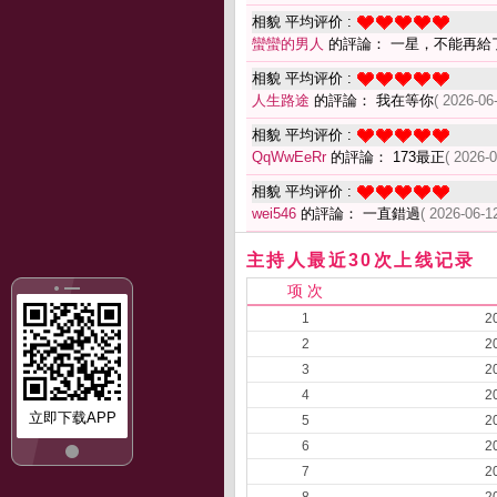
相貌 平均评价 :
蠻蠻的男人
的評論： 一星，不能再給
相貌 平均评价 :
人生路途
的評論： 我在等你
( 2026-06
相貌 平均评价 :
QqWwEeRr
的評論： 173最正
( 2026-0
相貌 平均评价 :
wei546
的評論： 一直錯過
( 2026-06-1
主持人最近30次上线记录
项 次
1
2
2
2
3
2
4
2
立即下载APP
5
2
6
2
7
2