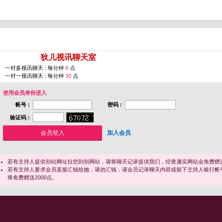
您即将进入 [
狄儿视讯聊天室
]
一对多视讯聊天 : 每分钟
8
点
一对一视讯聊天 : 每分钟
30
点
使用会员身份进入
帐号 :
密码 :
验证码 :
加入会员
若有主持人提供别站网址拉您到别网站，请将聊天记录提供我们，经查属实网站会免费赠送
若有主持人要求会员直接汇钱给她，请勿汇钱，请会员记录聊天内容或留下主持人银行帐
将免费赠送2000点。