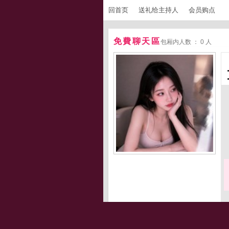
回首页
送礼给主持人
会员购点
免費聊天區
包厢内人数 ： 0 人