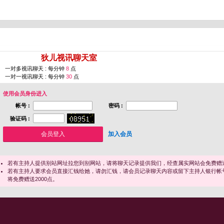
您即将进入 [
狄儿视讯聊天室
]
一对多视讯聊天 : 每分钟
8
点
一对一视讯聊天 : 每分钟
30
点
使用会员身份进入
帐号 :
密码 :
验证码 :
加入会员
若有主持人提供别站网址拉您到别网站，请将聊天记录提供我们，经查属实网站会免费赠送
若有主持人要求会员直接汇钱给她，请勿汇钱，请会员记录聊天内容或留下主持人银行帐
将免费赠送2000点。