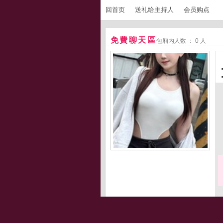
回首页
送礼给主持人
会员购点
免費聊天區
包厢内人数 ： 0 人