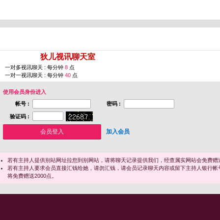
您即将进入 [
狄儿视讯聊天室
]
一对多视讯聊天 : 每分钟
8
点
一对一视讯聊天 : 每分钟
40
点
使用会员身份进入
帐号 :
密码 :
验证码 :
加入会员
若有主持人提供别站网址拉您到别网站，请将聊天记录提供我们，经查属实网站会免费赠送
若有主持人要求会员直接汇钱给她，请勿汇钱，请会员记录聊天内容或留下主持人银行帐
将免费赠送2000点。