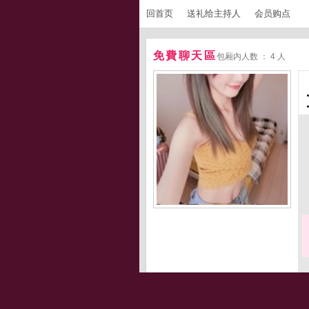
回首页
送礼给主持人
会员购点
免費聊天區
包厢内人数 ： 4 人