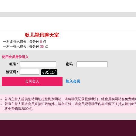
您即将进入 [
狄儿视讯聊天室
]
一对多视讯聊天 : 每分钟
8
点
一对一视讯聊天 : 每分钟
35
点
使用会员身份进入
帐号 :
密码 :
验证码 :
加入会员
若有主持人提供别站网址拉您到别网站，请将聊天记录提供我们，经查属实网站会免费赠送
若有主持人要求会员直接汇钱给她，请勿汇钱，请会员记录聊天内容或留下主持人银行帐
将免费赠送2000点。