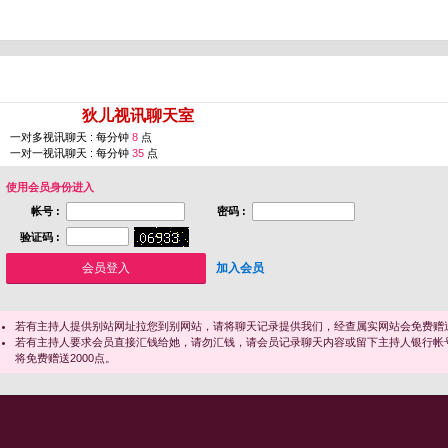
您即将进入 [
狄儿视讯聊天室
]
一对多视讯聊天 : 每分钟
8
点
一对一视讯聊天 : 每分钟
35
点
使用会员身份进入
帐号 :
密码 :
验证码 :
加入会员
若有主持人提供别站网址拉您到别网站，请将聊天记录提供我们，经查属实网站会免费赠送
若有主持人要求会员直接汇钱给她，请勿汇钱，请会员记录聊天内容或留下主持人银行帐
将免费赠送2000点。