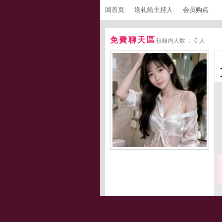
回首页
送礼给主持人
会员购点
免費聊天區
包厢内人数 ： 0 人