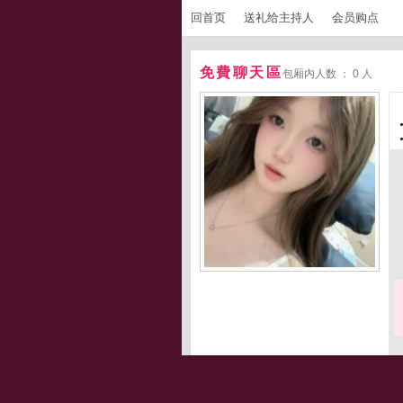
回首页
送礼给主持人
会员购点
免費聊天區
包厢内人数 ： 0 人