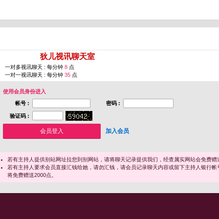
您即将进入 [
狄儿视讯聊天室
]
一对多视讯聊天 : 每分钟
8
点
一对一视讯聊天 : 每分钟
35
点
使用会员身份进入
帐号 :
密码 :
验证码 :
加入会员
若有主持人提供别站网址拉您到别网站，请将聊天记录提供我们，经查属实网站会免费赠送
若有主持人要求会员直接汇钱给她，请勿汇钱，请会员记录聊天内容或留下主持人银行帐
将免费赠送2000点。